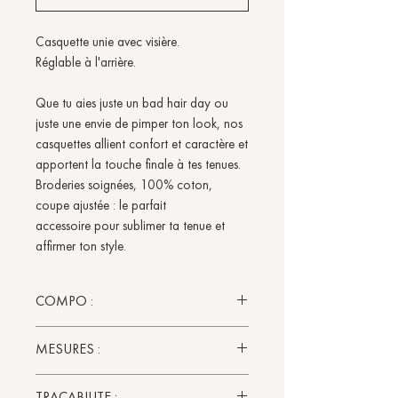
Casquette unie avec visière.
Réglable à l'arrière.
Que tu aies juste un bad hair day ou
juste une envie de pimper ton look, nos
casquettes allient confort et caractère et
apportent la touche finale à tes tenues.
Broderies soignées, 100% coton,
coupe ajustée : le parfait
accessoire pour sublimer ta tenue et
affirmer ton style.
COMPO :
Sergé - 100% coton
MESURES :
Tour de tête 58.00 cm