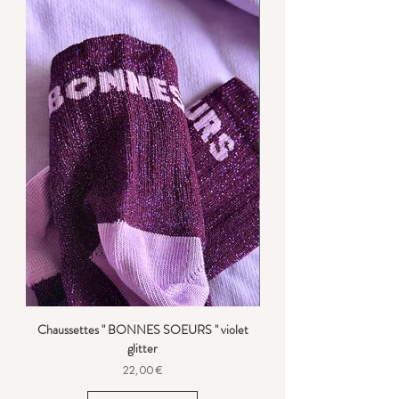
Chaussettes " BONNES SOEURS " violet
glitter
Prix
22,00 €