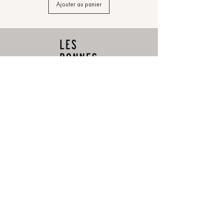
Ajouter au panier
CONTACTEZ-NOUS
Offre d'emploi
Devenir revendeur
SERVICE CLIENT
Livraison
Paiements sécurisés
Politique de retours et remboursements
Programme de fidélité
Contactez-nous
MENTIONS LÉGALES