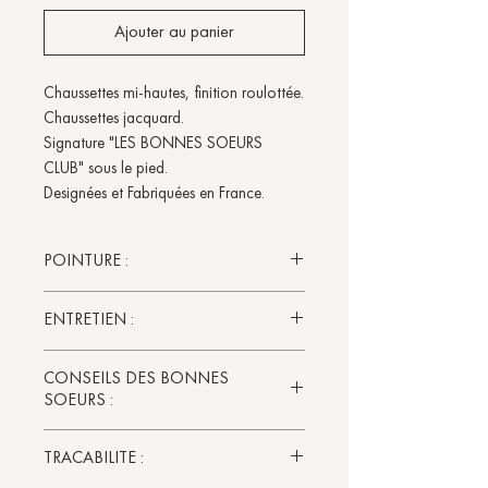
Ajouter au panier
Chaussettes mi-hautes, finition roulottée.
Chaussettes jacquard.
Signature "LES BONNES SOEURS
CLUB" sous le pied.
Designées et Fabriquées en France.
POINTURE :
Pointure unique 36-40.
ENTRETIEN :
Il est recommandé de laver ses
CONSEILS DES BONNES
chaussettes avant de les porter pour
SOEURS :
la première fois.
Prendre soin de ses vêtements, c'est
Que tu sois plutot baskets ou
TRACABILITE :
prendre soin de l'environnement. En
escarpins, les chaussettes à