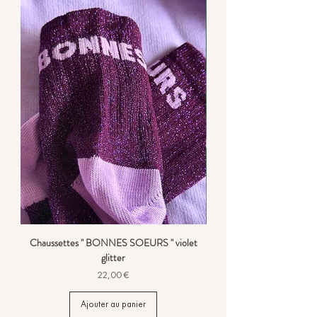
Chaussettes " BONNES SOEURS " violet
glitter
Prix
22,00 €
Ajouter au panier