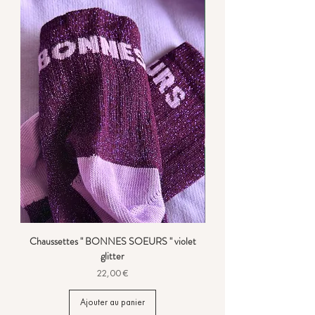
Chaussettes " BONNES SOEURS " violet
glitter
Prix
22,00 €
Ajouter au panier