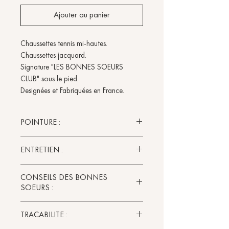
Ajouter au panier
Chaussettes tennis mi-hautes.
Chaussettes jacquard.
Signature "LES BONNES SOEURS
CLUB" sous le pied.
Designées et Fabriquées en France.
POINTURE :
Pointure unique 36-40.
ENTRETIEN :
Il est recommandé de laver ses
CONSEILS DES BONNES
chaussettes avant de les porter pour
SOEURS :
la première fois.
Prendre soin de ses vêtements, c'est
Le MUST-HAVE de la chaussette,
TRACABILITE :
prendre soin de l'environnement. En
retrouve la tennis, LES BONNES