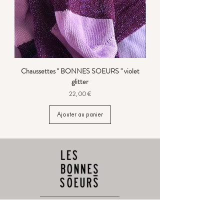
Chaussettes " BONNES SOEURS " violet
glitter
Prix
22,00 €
Ajouter au panier
CONTACTEZ-NOUS
Offre d'emploi