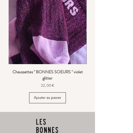
Chaussettes " BONNES SOEURS " violet
glitter
Prix
22,00 €
Ajouter au panier