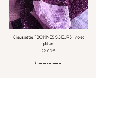
Chaussettes " BONNES SOEURS " violet
glitter
Prix
22,00 €
Ajouter au panier
CONTACTEZ-NOUS
Offre d'emploi