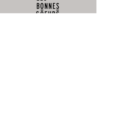
CONTACTEZ-NOUS
Offre d'emploi
Devenir revendeur
SERVICE CLIENT
Livraison
Paiements sécurisés
Politique de retours et remboursements
Programme de fidélité
Contactez-nous
MENTIONS LÉGALES
Conditions générales de vente
Gestion des cookies
NOUS SUIVRE