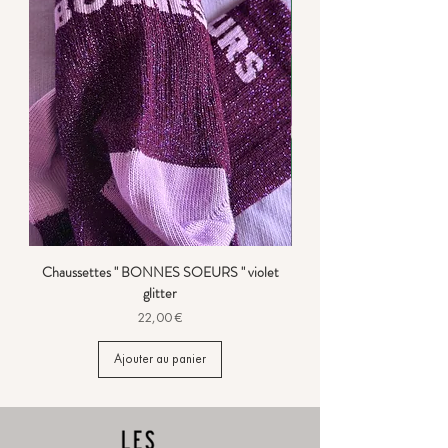
Chaussettes " BONNES SOEURS " violet
glitter
Prix
22,00 €
Ajouter au panier