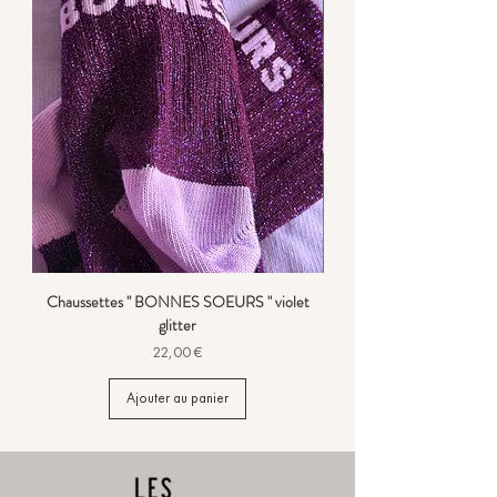
Chaussettes " BONNES SOEURS " violet
glitter
Prix
22,00 €
Ajouter au panier