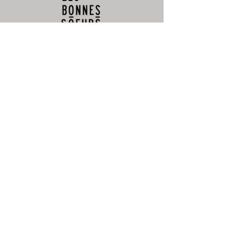
CONTACTEZ-NOUS
Offre d'emploi
Devenir revendeur
SERVICE CLIENT
Livraison
Paiements sécurisés
Politique de retours et remboursements
Programme de fidélité
Contactez-nous
MENTIONS LÉGALES
Conditions générales de vente
Gestion des cookies
NOUS SUIVRE