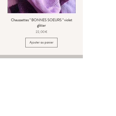
Chaussettes " BONNES SOEURS " violet
glitter
Prix
22,00 €
Ajouter au panier
CONTACTEZ-NOUS
Offre d'emploi
Devenir revendeur
SERVICE CLIENT