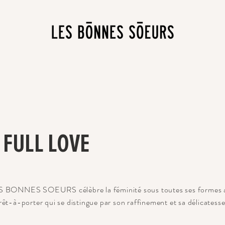
FULL LOVE
ES BONNES SOEURS célèbre la féminité sous toutes ses formes 
rêt-à-porter qui se distingue par son raffinement et sa délicatess