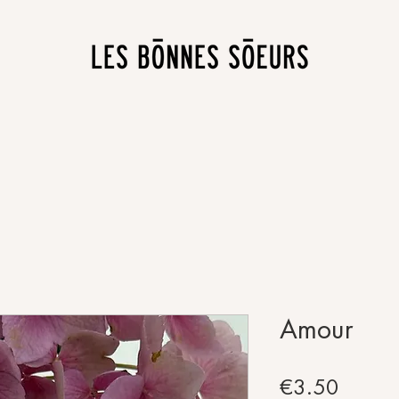
Amour
Price
€3.50