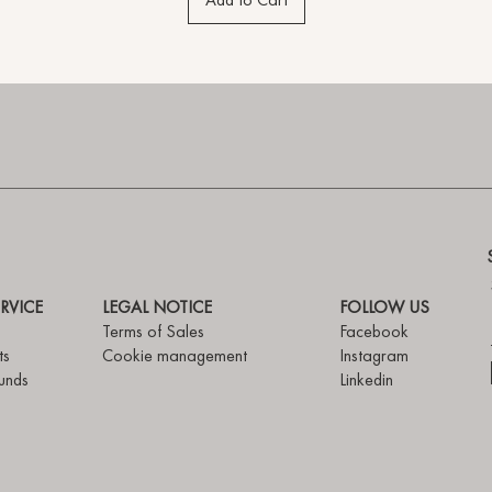
Add to Cart
RVICE
LEGAL NOTICE
FOLLOW US
Terms of Sales
Facebook
ts
Cookie management
Instagram
unds
Linkedin