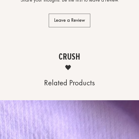
Share your thoughts. Be the first to leave a review.
Leave a Review
CRUSH
🖤
Related Products