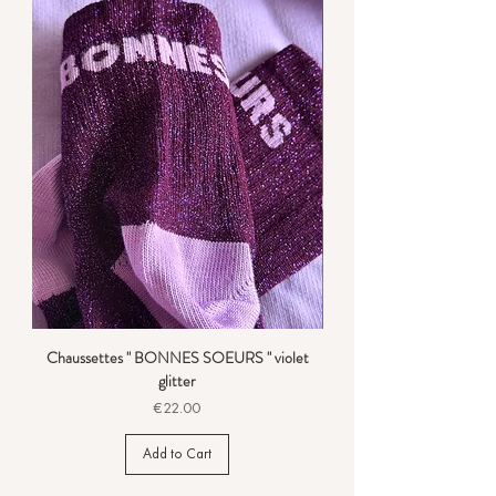
Chaussettes " BONNES SOEURS " violet
glitter
Price
€22.00
Add to Cart