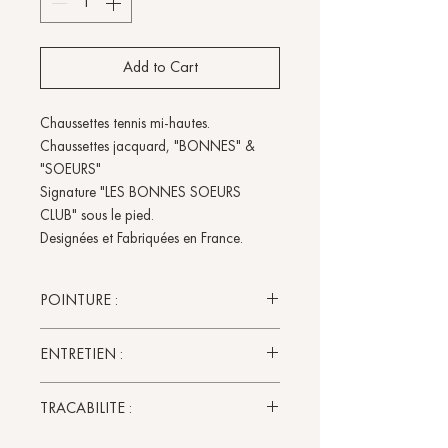
Add to Cart
Chaussettes tennis mi-hautes.
Chaussettes jacquard, "BONNES" &
"SOEURS"
Signature "LES BONNES SOEURS
CLUB" sous le pied.
Designées et Fabriquées en France.
POINTURE :
Pointure unique 36-40.
ENTRETIEN :
Il est recommandé de laver ses
TRACABILITE :
chaussettes avant de les porter pour
la première fois.