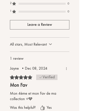
2
0
vie.
Visitez Prenez soin de vos vêtements
1
0
pour plus d’informations.
Leave a Review
All stars, Most Relevant
1 review
Jayne
•
Dec 08, 2024
Rated 5 out of 5 stars.
Verified
Mon Fav
Mon 4ème et mon Fav de ma
collection ⭐️🩶
Was this helpful?
Yes