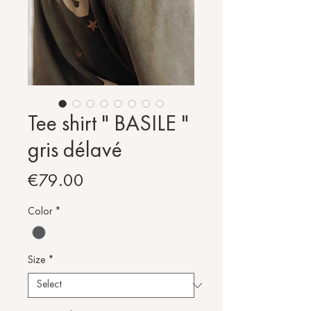
Tee shirt " BASILE "
gris délavé
Price
€79.00
Color
*
Size
*